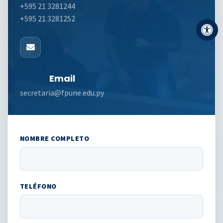
+595 21 3281244
+595 21 3281252
Email
secretaria@fpune.edu.py
NOMBRE COMPLETO
TELÉFONO