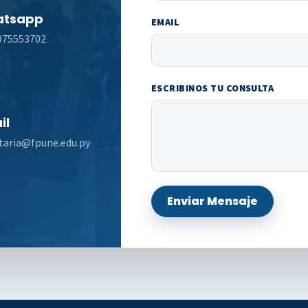
tsapp
EMAIL
975553702
ESCRIBINOS TU CONSULTA
il
taria@fpune.edu.py
Enviar Mensaje