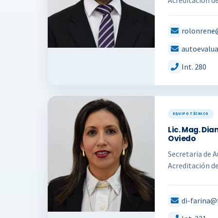
Acreditación d
rolonrene
autoevalu
Int. 280
EQUIPO TÉCNICO
Lic. Mag. Di
Oviedo
Secretaria de 
Acreditación d
di-farina@