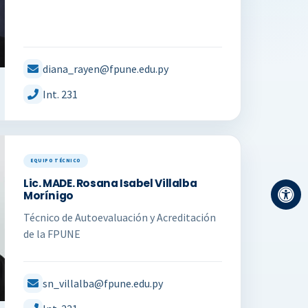
diana_rayen@fpune.edu.py
Int. 231
EQUIPO TÉCNICO
Lic. MADE. Rosana Isabel Villalba
Morínigo
Técnico de Autoevaluación y Acreditación
de la FPUNE
sn_villalba@fpune.edu.py