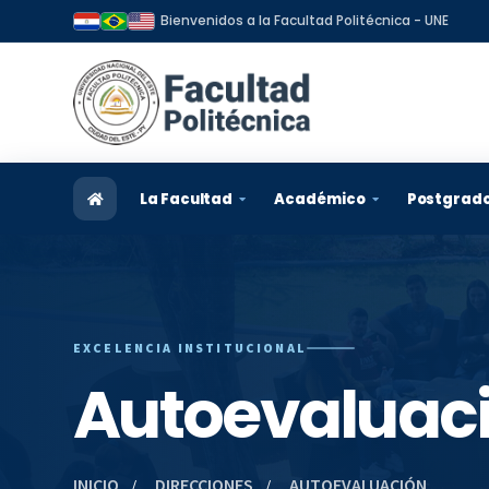
Bienvenidos a la Facultad Politécnica - UNE
La Facultad
Académico
Postgrad
Reseña Histórica
Admisión
Informa
Visión y Misión
Carreras
Program
EXCELENCIA INSTITUCIONAL
Organización
Docentes
Postula
Autoevaluaci
Autoridades y Directivos
Estudiantes
Becas
Plan Estratégico
Egresados
Egresad
INICIO
DIRECCIONES
AUTOEVALUACIÓN