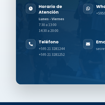
Horario de
Wha
Atención
+595
Lunes - Viernes
7:30 a 13:00
14:30 a 20:00
Teléfono
Ema
+595 21 3281244
secre
+595 21 3281252