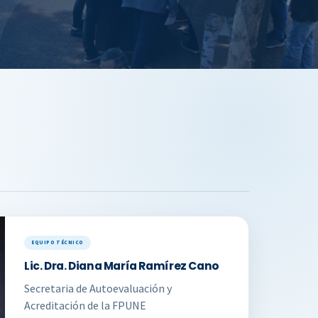
Desarrollo Humano
Rendi
Actividades
 Carrera
Inclusión
Evide
a
ación General
Evide
Funciones del Delegado
Evide
UNE
 y
Socieoeconómica
Evide
NE
Eviden
Eviden
Eviden
MECIP 
EQUIPO TÉCNICO
Lic. Dra. Diana María Ramírez Cano
Secretaria de Autoevaluación y
Acreditación de la FPUNE