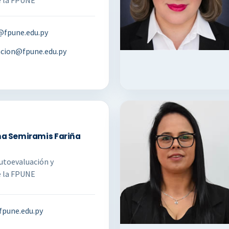
e la FPUNE
@fpune.edu.py
acion@fpune.edu.py
ana Semiramis Fariña
Autoevaluación y
e la FPUNE
fpune.edu.py