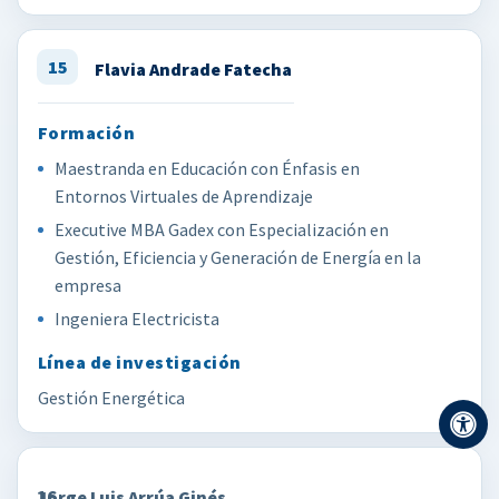
15
Flavia Andrade Fatecha
Maestranda en Educación con Énfasis en
Entornos Virtuales de Aprendizaje
Executive MBA Gadex con Especialización en
Gestión, Eficiencia y Generación de Energía en la
empresa
Ingeniera Electricista
Gestión Energética
16
Jorge Luis Arrúa Ginés