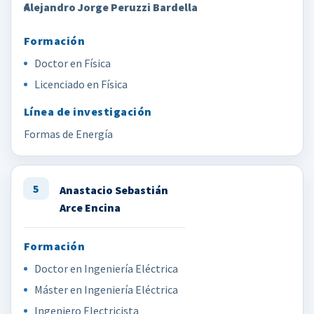
4
Alejandro Jorge Peruzzi Bardella
Doctor en Física
Licenciado en Física
Formas de Energía
5
Anastacio Sebastián
Arce Encina
Doctor en Ingeniería Eléctrica
Máster en Ingeniería Eléctrica
Ingeniero Electricista