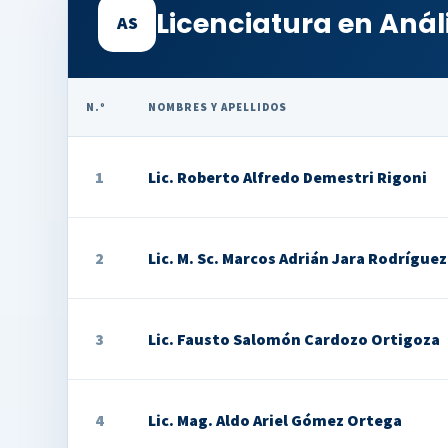
Licenciatura en Anál
AS
N.º
NOMBRES Y APELLIDOS
1
Lic. Roberto Alfredo Demestri Rigoni
2
Lic. M. Sc. Marcos Adrián Jara Rodríguez
3
Lic. Fausto Salomón Cardozo Ortigoza
4
Lic. Mag. Aldo Ariel Gómez Ortega