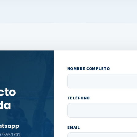
NOMBRE COMPLETO
cto
TELÉFONO
da
tsapp
EMAIL
975553702