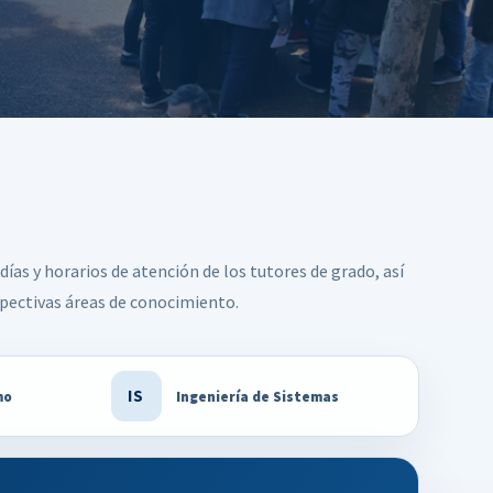
Desarrollo Humano
Rendi
Actividades
 Carrera
Inclusión
Evide
a
ación General
Evide
Funciones del Delegado
Evide
UNE
 y
Socieoeconómica
Evide
NE
Eviden
días y horarios de atención de los tutores de grado, así
Eviden
pectivas áreas de conocimiento.
Eviden
MECIP 
IS
mo
Ingeniería de Sistemas