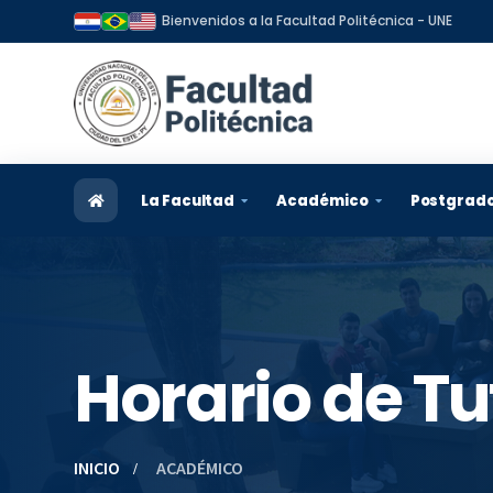
Bienvenidos a la Facultad Politécnica - UNE
La Facultad
Académico
Postgrad
Reseña Histórica
Admisión
Informa
Visión y Misión
Carreras
Program
Organización
Docentes
Postula
Horario de T
Autoridades y Directivos
Estudiantes
Becas
Plan Estratégico
Egresados
Egresad
INICIO
ACADÉMICO