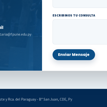
ESCRIBINOS TU CONSULTA
il
taria@fpune.edu.py
Enviar Mensaje
te y Rca. del Paraguay - B° San Juan, CDE, Py