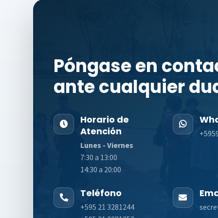
Póngase en conta
ante cualquier du
Horario de
Wha
Atención
+595
Lunes - Viernes
7:30 a 13:00
14:30 a 20:00
Teléfono
Ema
+595 21 3281244
secre