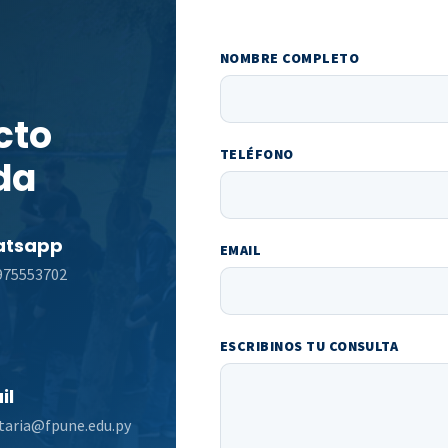
NOMBRE COMPLETO
cto
TELÉFONO
da
tsapp
EMAIL
975553702
ESCRIBINOS TU CONSULTA
il
taria@fpune.edu.py