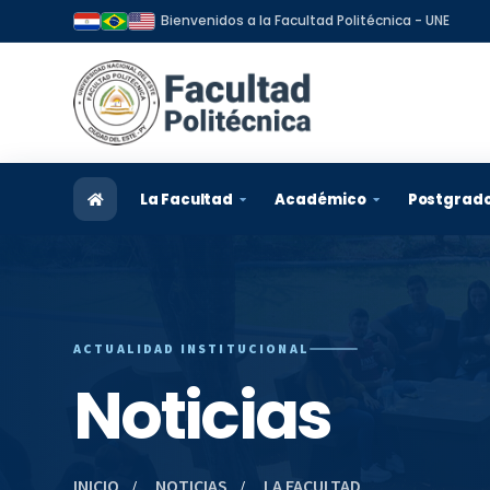
Bienvenidos a la Facultad Politécnica - UNE
La Facultad
Académico
Postgrad
Reseña Histórica
Admisión
Informa
Visión y Misión
Carreras
Program
ACTUALIDAD INSTITUCIONAL
Organización
Docentes
Postula
Noticias
Autoridades y Directivos
Estudiantes
Becas
Plan Estratégico
Egresados
Egresad
INICIO
NOTICIAS
LA FACULTAD