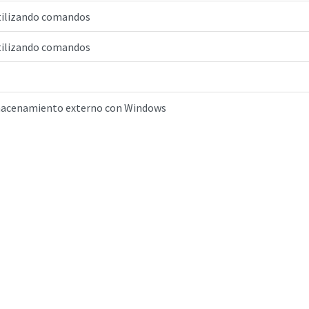
utilizando comandos
utilizando comandos
almacenamiento externo con Windows
avés de un simulador web