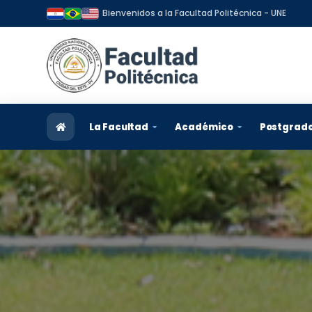
Bienvenidos a la Facultad Politécnica - UNE
La Facultad
Académico
Postgrad
Reseña Histórica
Admisión
Informa
Visión y Misión
Carreras
Program
Organización
Docentes
Postula
Autoridades y Directivos
Estudiantes
Becas
Plan Estratégico
Egresados
Egresad