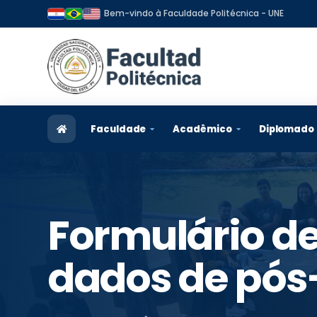
Bem-vindo à Faculdade Politécnica - UNE
Faculdade
Acadêmico
Diplomado
Revisão historica
Admissão
Informaç
Visão e missão
Carreiras
Program
Formulário de
Organização
Professores
Postula
dados de pó
Autoridades e Gestores
Alunos
Bolsas d
Plano estratégico
Graduados
Graduad