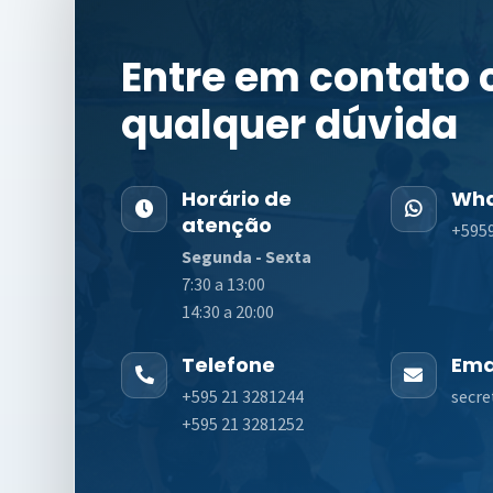
Entre em contato
qualquer dúvida
Horário de
Wha
atenção
+595
Segunda - Sexta
7:30 a 13:00
14:30 a 20:00
Telefone
Ema
+595 21 3281244
secre
+595 21 3281252