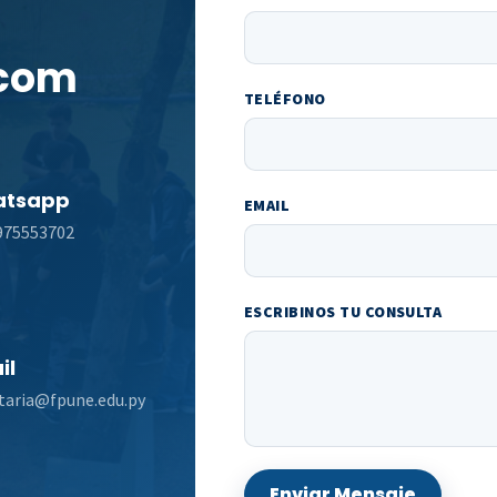
 com
TELÉFONO
tsapp
EMAIL
975553702
ESCRIBINOS TU CONSULTA
il
taria@fpune.edu.py
Enviar Mensaje